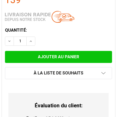
139
STOCK
QUANTITÉ:
ACTUEL:
DIMINUER LA QUANTITÉ DE LONGUEUR TÉLESCOPIQUE
AUGMENTER LA QUANTITÉ DE LONGUEUR T
À LA LISTE DE SOUHAITS
Évaluation du client: