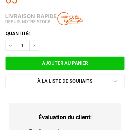
65
STOCK
QUANTITÉ:
ACTUEL:
DIMINUER LA QUANTITÉ DE LONGUEUR TÉLESCOPIQUE
AUGMENTER LA QUANTITÉ DE LONGUEUR T
À LA LISTE DE SOUHAITS
Évaluation du client: