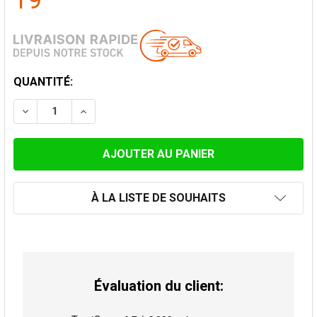
19
STOCK
QUANTITÉ:
ACTUEL:
DIMINUER LA QUANTITÉ DE ENJOLIVEUR EN SILICONE Ø
AUGMENTER LA QUANTITÉ DE ENJOLIVEUR E
À LA LISTE DE SOUHAITS
Évaluation du client: