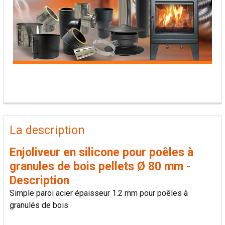
PRODUITS
FRÉQUEMMENT
La description
ACHETÉS
ENSEMBLE:
Enjoliveur en silicone pour poêles à
granules de bois pellets Ø 80 mm -
TOUT
Description
SÉLECTIONNER
Simple paroi acier épaisseur 1.2 mm pour poêles à
granulés de bois
AJOUTER
LA
SÉLECTION