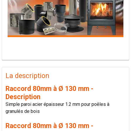
PRODUITS
FRÉQUEMMENT
La description
ACHETÉS
ENSEMBLE:
Raccord 80mm à Ø 130 mm -
Description
TOUT
Simple paroi acier épaisseur 1.2 mm pour poêles à
SÉLECTIONNER
granulés de bois
AJOUTER
Raccord 80mm à Ø 130 mm -
LA
SÉLECTION