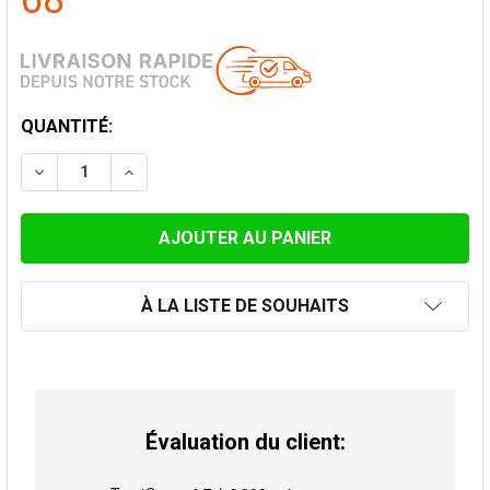
68
STOCK
QUANTITÉ:
ACTUEL:
DIMINUER LA QUANTITÉ DE RACCORD 80MM À 130MM
AUGMENTER LA QUANTITÉ DE RACCORD 80
À LA LISTE DE SOUHAITS
Évaluation du client: