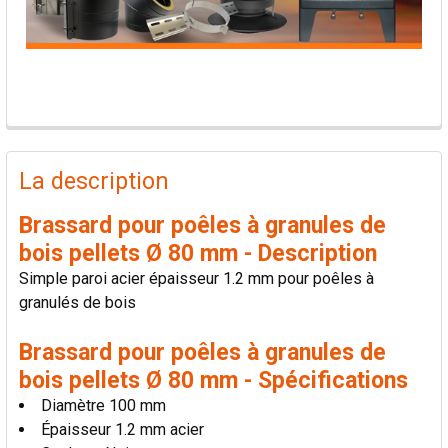
PRODUITS
FRÉQUEMMENT
La description
ACHETÉS
ENSEMBLE:
Brassard pour poêles à granules de
bois pellets Ø 80 mm - Description
TOUT
Simple paroi acier épaisseur 1.2 mm pour poêles à
SÉLECTIONNER
granulés de bois
AJOUTER
Brassard pour poêles à granules de
LA
SÉLECTION
bois pellets Ø 80 mm - Spécifications
AU PANIER
Diamètre 100 mm
Épaisseur 1.2 mm acier