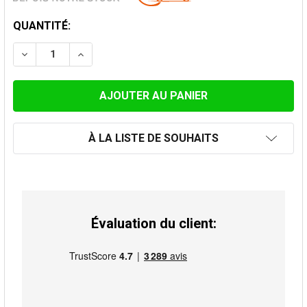
STOCK
QUANTITÉ:
ACTUEL:
DIMINUER LA QUANTITÉ DE BRASSARD POUR POÊLES À
AUGMENTER LA QUANTITÉ DE BRASSARD PO
À LA LISTE DE SOUHAITS
Évaluation du client: