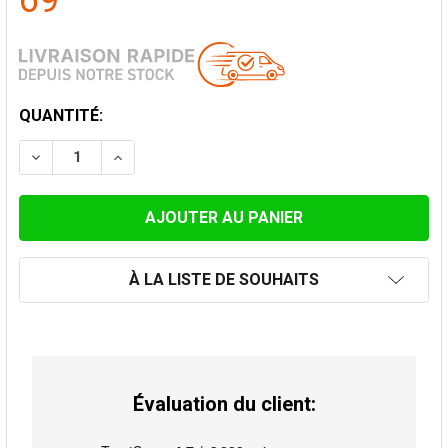
69
STOCK
QUANTITÉ:
ACTUEL:
DIMINUER LA QUANTITÉ DE RACCORD 100MM À 130MM
AUGMENTER LA QUANTITÉ DE RACCORD 10
À LA LISTE DE SOUHAITS
Évaluation du client: