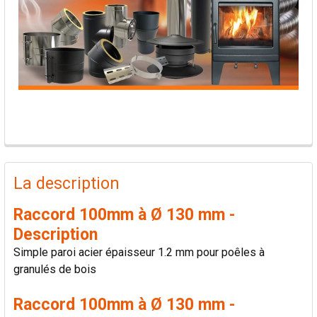
PRODUITS
FRÉQUEMMENT
La description
ACHETÉS
ENSEMBLE:
Raccord 100mm à Ø 130 mm -
Description
TOUT
Simple paroi acier épaisseur 1.2 mm pour poêles à
SÉLECTIONNER
granulés de bois
AJOUTER
Raccord 100mm à Ø 130 mm -
LA
SÉLECTION