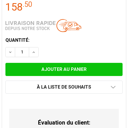
.
50
158
STOCK
QUANTITÉ:
ACTUEL:
DIMINUER LA QUANTITÉ DE CHAPEAU POUR FLEXIBLE 
AUGMENTER LA QUANTITÉ DE CHAPEAU POU
À LA LISTE DE SOUHAITS
Évaluation du client: