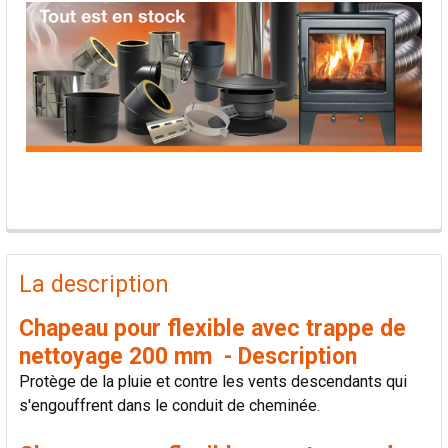
PRODUITS
FRÉQUEMMENT
La description
ACHETÉS
ENSEMBLE:
Chapeau pour flexible avec trappe de
nettoyage 200 mm - Description
TOUT
Protège de la pluie et contre les vents descendants qui
SÉLECTIONNER
s'engouffrent dans le conduit de cheminée.
AJOUTER