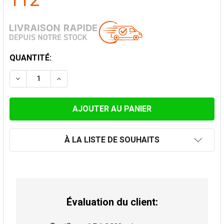
112
STOCK
QUANTITÉ:
ACTUEL:
DIMINUER LA QUANTITÉ DE CHAPEAU ANTI-VENT 100 
AUGMENTER LA QUANTITÉ DE CHAPEAU ANT
À LA LISTE DE SOUHAITS
Évaluation du client: