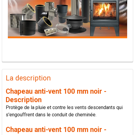
PRODUITS
FRÉQUEMMENT
La description
ACHETÉS
ENSEMBLE:
Chapeau anti-vent 100 mm noir -
Description
TOUT
Protège de la pluie et contre les vents descendants qui
SÉLECTIONNER
s'engouffrent dans le conduit de cheminée.
AJOUTER
Chapeau anti-vent 100 mm noir -
LA
SÉLECTION