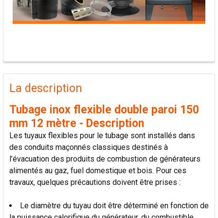
PRODUITS
FRÉQUEMMENT
La description
ACHETÉS
ENSEMBLE:
Tubage inox flexible double paroi 150
mm 12 mètre - Description
TOUT
Les tuyaux flexibles pour le tubage sont installés dans
SÉLECTIONNER
des conduits maçonnés classiques destinés à
l’évacuation des produits de combustion de générateurs
AJOUTER
alimentés au gaz, fuel domestique et bois. Pour ces
LA
SÉLECTION
travaux, quelques précautions doivent être prises :
AU PANIER
Le diamètre du tuyau doit être déterminé en fonction de
la puissance calorifique du générateur, du combustible