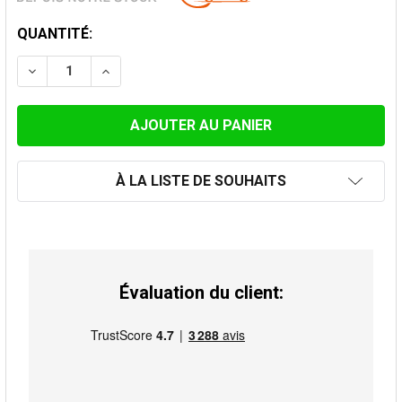
STOCK
QUANTITÉ:
ACTUEL:
DIMINUER LA QUANTITÉ DE TUBAGE INOX FLEXIBLE DO
AUGMENTER LA QUANTITÉ DE TUBAGE INOX 
À LA LISTE DE SOUHAITS
Évaluation du client: