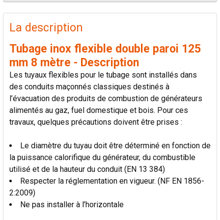
PRODUITS
FRÉQUEMMENT
La description
ACHETÉS
ENSEMBLE:
Tubage inox flexible double paroi 125
mm 8 mètre - Description
TOUT
Les tuyaux flexibles pour le tubage sont installés dans
SÉLECTIONNER
des conduits maçonnés classiques destinés à
l’évacuation des produits de combustion de générateurs
AJOUTER
alimentés au gaz, fuel domestique et bois. Pour ces
LA
SÉLECTION
travaux, quelques précautions doivent être prises :
AU PANIER
Le diamètre du tuyau doit être déterminé en fonction de
la puissance calorifique du générateur, du combustible
utilisé et de la hauteur du conduit (EN 13 384)
Respecter la réglementation en vigueur. (NF EN 1856-
2:2009)
Ne pas installer à l’horizontale