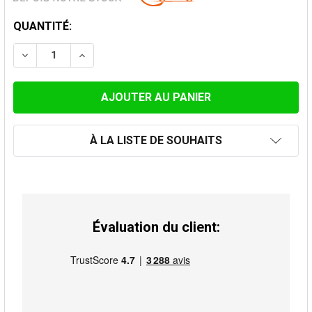
STOCK
QUANTITÉ:
ACTUEL:
DIMINUER LA QUANTITÉ DE TUBAGE INOX FLEXIBLE DO
AUGMENTER LA QUANTITÉ DE TUBAGE INOX 
À LA LISTE DE SOUHAITS
Évaluation du client: