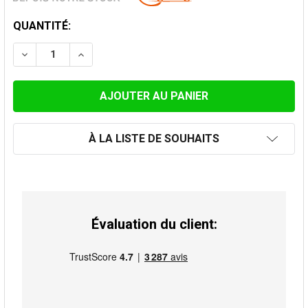
STOCK
QUANTITÉ:
ACTUEL:
DIMINUER LA QUANTITÉ DE TUBAGE INOX FLEXIBLE DO
AUGMENTER LA QUANTITÉ DE TUBAGE INOX 
À LA LISTE DE SOUHAITS
Évaluation du client: