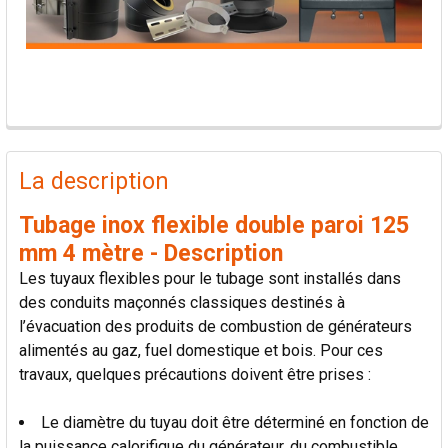
PRODUITS
FRÉQUEMMENT
La description
ACHETÉS
ENSEMBLE:
Tubage inox flexible double paroi 125
mm 4 mètre - Description
TOUT
Les tuyaux flexibles pour le tubage sont installés dans
SÉLECTIONNER
des conduits maçonnés classiques destinés à
l’évacuation des produits de combustion de générateurs
AJOUTER
alimentés au gaz, fuel domestique et bois. Pour ces
LA
SÉLECTION
travaux, quelques précautions doivent être prises :
AU PANIER
Le diamètre du tuyau doit être déterminé en fonction de
la puissance calorifique du générateur, du combustible