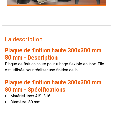
PRODUITS
FRÉQUEMMENT
La description
ACHETÉS
ENSEMBLE:
Plaque de finition haute 300x300 mm
80 mm - Description
TOUT
Plaque de finition haute pour tubage flexible en inox. Elle
SÉLECTIONNER
est utilisée pour réaliser une finition de la.
AJOUTER
Plaque de finition haute 300x300 mm
LA
SÉLECTION
80 mm - Spécifications
AU PANIER
Matériel: inox AISI 316
Diamètre: 80 mm