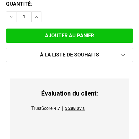
STOCK
QUANTITÉ:
ACTUEL:
DIMINUER LA QUANTITÉ DE PLAQUE DE FINITION HAUT
AUGMENTER LA QUANTITÉ DE PLAQUE DE FI
À LA LISTE DE SOUHAITS
Évaluation du client: