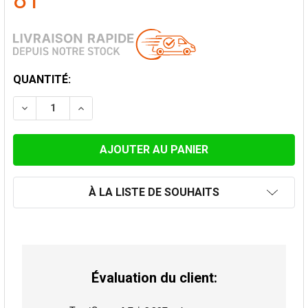
81
STOCK
QUANTITÉ:
ACTUEL:
DIMINUER LA QUANTITÉ DE CHAPEAU ANTI-VENT 80 M
AUGMENTER LA QUANTITÉ DE CHAPEAU ANT
À LA LISTE DE SOUHAITS
Évaluation du client: