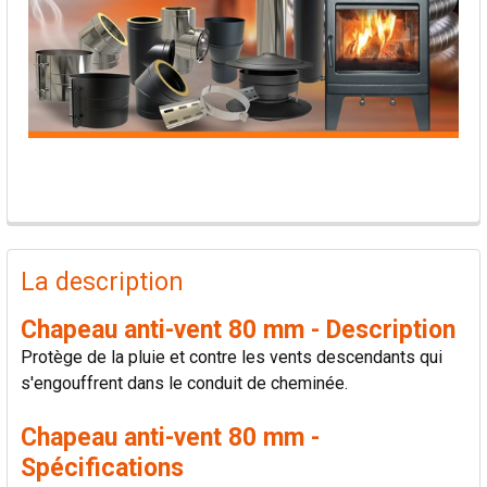
PRODUITS
FRÉQUEMMENT
La description
ACHETÉS
ENSEMBLE:
Chapeau anti-vent 80 mm - Description
Protège de la pluie et contre les vents descendants qui
TOUT
s'engouffrent dans le conduit de cheminée.
SÉLECTIONNER
Chapeau anti-vent 80 mm -
AJOUTER
Spécifications
LA
SÉLECTION