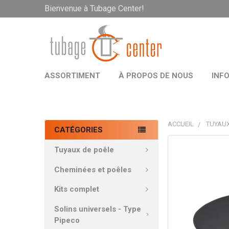
Bienvenue à Tubage Center!
ASSORTIMENT
À PROPOS DE NOUS
INF
ACCUEIL
TUYAUX
CATÉGORIES
PRODUITS
Tuyaux de poêle
FRÉQUEMMEN
ACHETÉS
Cheminées et poêles
ENSEMBLE:
Kits complet
TOUT
Solins universels - Type
SÉLECTIONNE
Pipeco