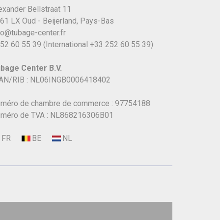
exander Bellstraat 11
61 LX Oud - Beijerland, Pays-Bas
fo@tubage-center.fr
52 60 55 39
(International
+33 252 60 55 39)
bage Center B.V.
AN/RIB : NL06INGB0006418402
méro de chambre de commerce : 97754188
méro de TVA : NL868216306B01