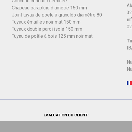
Couchon conduit cheminée
Al
Chapeau parapluie diamètre 150 mm
32
Joint tuyau de poêle à granulés diamètre 80
in
Tuyaux émaillés noir mat 150 mm
02
Tuyaux double paroi isolé 150 mm
Tuyau de poêle à bois 125 mm noir mat
Tu
IB
Nu
Nu
ÉVALUATION DU CLIENT: