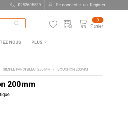
ou
0252605539
Se connecter
Register
0
Panier
TEZ NOUS
PLUS
SIMPLE PAROI BLEUI 200 MM
BOUCHON 200MM
on 200mm
itique
1