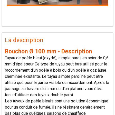
PRODUITS
FRÉQUEMMENT
La description
ACHETÉS
ENSEMBLE:
Bouchon Ø 100 mm - Description
Tuyau de poêle bleui (oxydé), simple paroi, en acier de 0,6
TOUT
mm d'épaisseur Ce type de tuyau peut être utilisé pour le
SÉLECTIONNER
raccordement d'un poêle à bois ou d'un poêle à gaz àune
cheminée existante. Le tuyau simple paroi ne peut être
AJOUTER
utilisé que pour la partie visible du raccordement. Après le
LA
passage au travers d'un mur ou d'un plafond vous êtes
SÉLECTION
AU PANIER
tenu d'utiliser des tuyaux double paroi.
Les tuyaux de poêle bleuis sont une solution économique
pour un conduit de fumée, ils ne résistent généralement
pas plus que quelques saisons de chauffage.