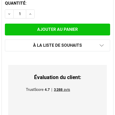
STOCK
QUANTITÉ:
ACTUEL:
DIMINUER LA QUANTITÉ DE BOUCHON 100MM
AUGMENTER LA QUANTITÉ DE BOUCHON 1
À LA LISTE DE SOUHAITS
Évaluation du client: