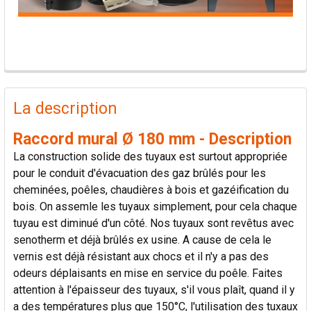
PRODUITS
FRÉQUEMMENT
La description
ACHETÉS
ENSEMBLE:
Raccord mural Ø 180 mm - Description
La construction solide des tuyaux est surtout appropriée
TOUT
pour le conduit d'évacuation des gaz brûlés pour les
SÉLECTIONNER
cheminées, poêles, chaudières à bois et gazéification du
bois. On assemle les tuyaux simplement, pour cela chaque
AJOUTER
tuyau est diminué d'un côté. Nos tuyaux sont revêtus avec
LA
senotherm et déjà brûlés ex usine. A cause de cela le
SÉLECTION
AU PANIER
vernis est déjà résistant aux chocs et il n'y a pas des
odeurs déplaisants en mise en service du poêle. Faites
attention à l'épaisseur des tuyaux, s'il vous plaît, quand il y
a des températures plus que 150°C, l'utilisation des tuxaux