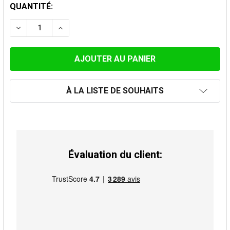
STOCK
QUANTITÉ:
ACTUEL:
DIMINUER LA QUANTITÉ DE RACCORD MURAL Ø 180MM
AUGMENTER LA QUANTITÉ DE RACCORD MU
À LA LISTE DE SOUHAITS
Évaluation du client: