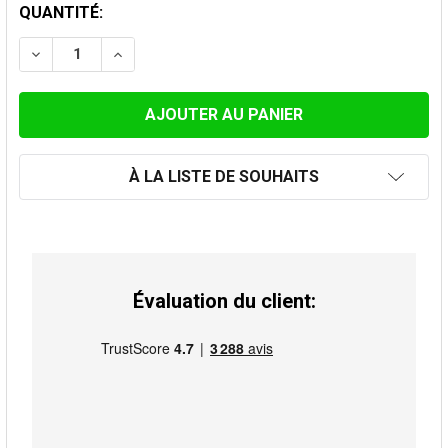
STOCK
QUANTITÉ:
ACTUEL:
DIMINUER LA QUANTITÉ DE REDUCTION, BLEUI, SIMPLE
AUGMENTER LA QUANTITÉ DE REDUCTION, BL
À LA LISTE DE SOUHAITS
Évaluation du client: