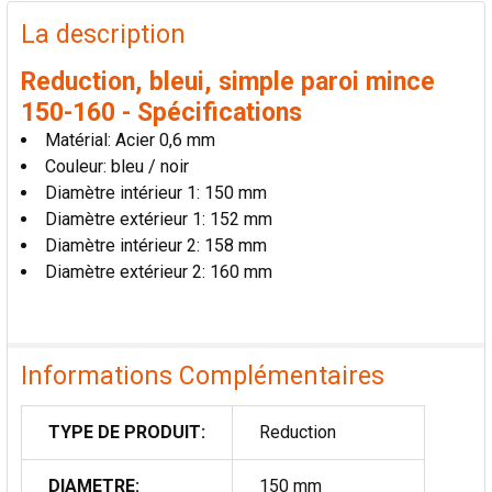
PRODUITS
FRÉQUEMMENT
La description
ACHETÉS
ENSEMBLE:
Reduction, bleui, simple paroi mince
150-160 - Spécifications
TOUT
Matérial: Acier 0,6 mm
SÉLECTIONNER
Couleur: bleu / noir
Diamètre intérieur 1: 150 mm
AJOUTER
Diamètre extérieur 1: 152 mm
LA
SÉLECTION
Diamètre intérieur 2: 158 mm
AU PANIER
Diamètre extérieur 2: 160 mm
Informations Complémentaires
TYPE DE PRODUIT:
Reduction
DIAMETRE:
150 mm