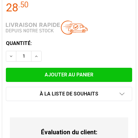
.
50
28
STOCK
QUANTITÉ:
ACTUEL:
DIMINUER LA QUANTITÉ DE RACCORDEMENT ANTI-BIS
AUGMENTER LA QUANTITÉ DE RACCORDEMEN
À LA LISTE DE SOUHAITS
Évaluation du client: