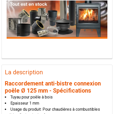
PRODUITS
FRÉQUEMMENT
La description
ACHETÉS
ENSEMBLE:
Raccordement anti-bistre connexion
poêle Ø 125 mm - Spécifications
TOUT
Tuyau pour poêle à bois
SÉLECTIONNER
Epaisseur 1 mm
Usage du produit: Pour chaudières à combustibles
AJOUTER