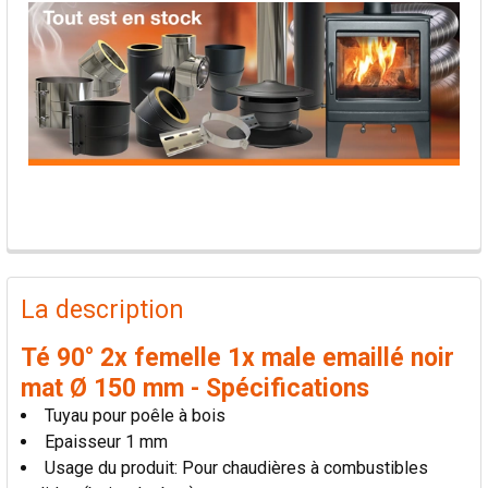
PRODUITS
FRÉQUEMMENT
La description
ACHETÉS
ENSEMBLE:
Té 90° 2x femelle 1x male emaillé noir
mat Ø 150 mm - Spécifications
TOUT
Tuyau pour poêle à bois
SÉLECTIONNER
Epaisseur 1 mm
Usage du produit: Pour chaudières à combustibles
AJOUTER