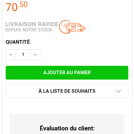
.
50
70
STOCK
QUANTITÉ:
ACTUEL:
DIMINUER LA QUANTITÉ DE TÉ 90° 2X FEMELLE 1X MAL
AUGMENTER LA QUANTITÉ DE TÉ 90° 2X FEM
À LA LISTE DE SOUHAITS
Évaluation du client: