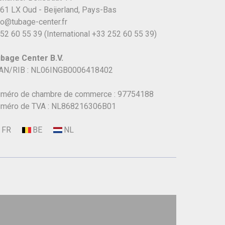
61 LX Oud - Beijerland, Pays-Bas
fo@tubage-center.fr
52 60 55 39
(International
+33 252 60 55 39)
bage Center B.V.
AN/RIB : NL06INGB0006418402
méro de chambre de commerce : 97754188
méro de TVA : NL868216306B01