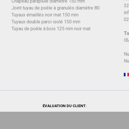
Chapeau parapluie diamètre 150 mm
32
Joint tuyau de poêle à granulés diamètre 80
in
Tuyaux émaillés noir mat 150 mm
02
Tuyaux double paroi isolé 150 mm
Tuyau de poêle à bois 125 mm noir mat
Tu
IB
Nu
Nu
ÉVALUATION DU CLIENT: