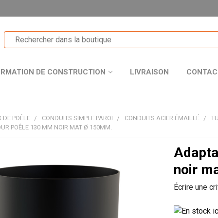
ORMATION DE CONSTRUCTION
LIVRAISON
CONTAC
 DE POÊLE
CONDUITS SIMPLE PAROI
CONDUITS ACIER ÉMAILLÉ
T
UR POÊLE 130 MM NOIR MAT Ø 150MM.
Adapta
T
noir m
Écrire une cr
R