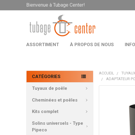
Bienvenue à Tubage Center!
ASSORTIMENT
À PROPOS DE NOUS
INF
ACCUEIL
TUYAUX
CATÉGORIES
ADAPTATEUR PO
Tuyaux de poêle
PRODUITS
FRÉQUEMMEN
Cheminées et poêles
ACHETÉS
ENSEMBLE:
Kits complet
Solins universels - Type
TOUT
Pipeco
SÉLECTIONNE