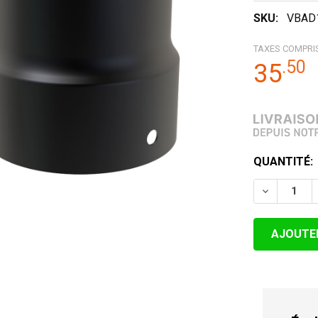
SKU:
VBAD
TAXES COMPRI
.
50
35
STOCK
QUANTITÉ:
ACTUEL:
DIMINUER 