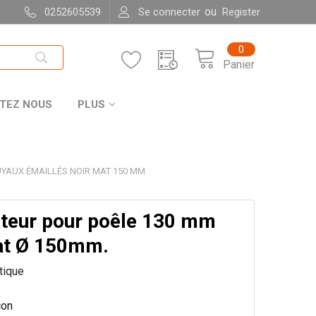
ou
0252605539
Se connecter
Register
0
Panier
TEZ NOUS
PLUS
UYAUX ÉMAILLÉS NOIR MAT 150 MM
teur pour poêle 130 mm
at Ø 150mm.
itique