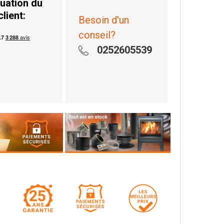
uation du
client:
Besoin d'un
conseil?
0252605539