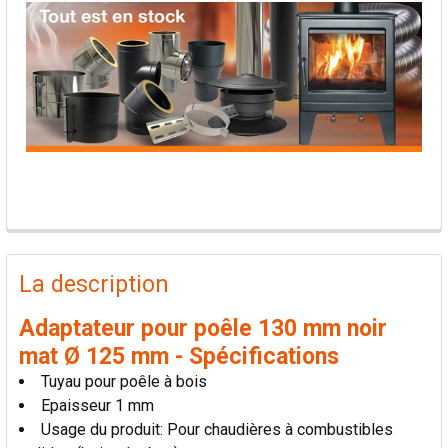
PRODUITS
FRÉQUEMMENT
La description
ACHETÉS
ENSEMBLE:
Adaptateur pour poêle 130 mm noir
mat Ø 125 mm - Spécifications
TOUT
Tuyau pour poêle à bois
SÉLECTIONNER
Epaisseur 1 mm
Usage du produit: Pour chaudières à combustibles
AJOUTER