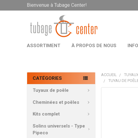
Bienvenue à Tubage Center!
ASSORTIMENT
À PROPOS DE NOUS
INF
ACCUEIL
TUYAUX
CATÉGORIES
TUYAU DE POÊLE
Tuyaux de poêle
PRODUITS
FRÉQUEMMEN
Cheminées et poêles
ACHETÉS
ENSEMBLE:
Kits complet
Solins universels - Type
TOUT
Pipeco
SÉLECTIONNE