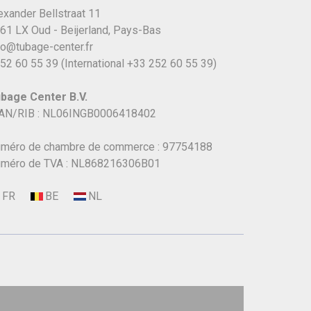
exander Bellstraat 11
61 LX Oud - Beijerland, Pays-Bas
fo@tubage-center.fr
52 60 55 39
(International
+33 252 60 55 39)
bage Center B.V.
AN/RIB : NL06INGB0006418402
méro de chambre de commerce : 97754188
méro de TVA : NL868216306B01