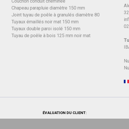
Couchon conduit cheminée
Al
Chapeau parapluie diamètre 150 mm
32
Joint tuyau de poêle à granulés diamètre 80
in
Tuyaux émaillés noir mat 150 mm
02
Tuyaux double paroi isolé 150 mm
Tuyau de poêle à bois 125 mm noir mat
Tu
IB
Nu
Nu
ÉVALUATION DU CLIENT: