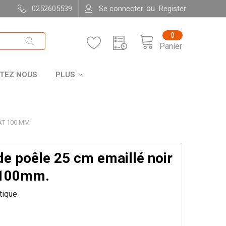
ou
0252605539
Se connecter
Register
0
Panier
TEZ NOUS
PLUS
AT 100 MM
de poêle 25 cm emaillé noir
 100mm.
itique