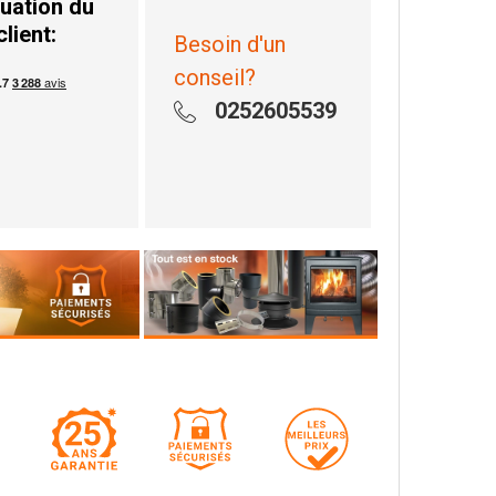
uation du
client:
Besoin d'un
conseil?
0252605539