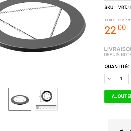
SKU:
VBTJ
TAXES COMPRI
.
00
22
STOCK
QUANTITÉ:
ACTUEL:
DIMINUER 