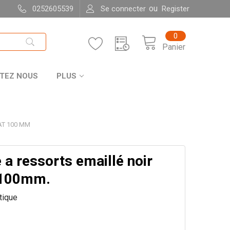
ou
0252605539
Se connecter
Register
0
Panier
TEZ NOUS
PLUS
AT 100 MM
a ressorts emaillé noir
 100mm.
itique