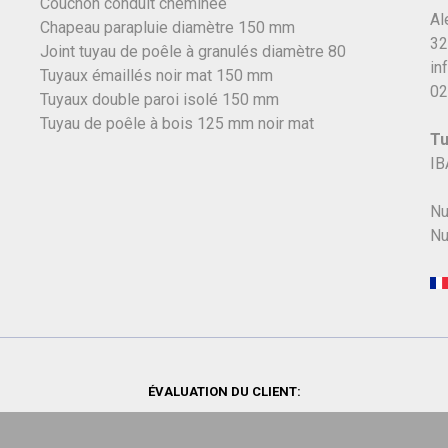
Couchon conduit cheminée
Al
Chapeau parapluie diamètre 150 mm
32
Joint tuyau de poêle à granulés diamètre 80
in
Tuyaux émaillés noir mat 150 mm
02
Tuyaux double paroi isolé 150 mm
Tuyau de poêle à bois 125 mm noir mat
Tu
IB
Nu
Nu
ÉVALUATION DU CLIENT: