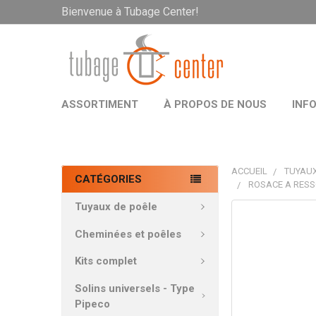
Bienvenue à Tubage Center!
ASSORTIMENT
À PROPOS DE NOUS
INF
ACCUEIL
TUYAUX
CATÉGORIES
ROSACE A RESS
Tuyaux de poêle
PRODUITS
FRÉQUEMMEN
Cheminées et poêles
ACHETÉS
ENSEMBLE:
Kits complet
Solins universels - Type
TOUT
Pipeco
SÉLECTIONNE