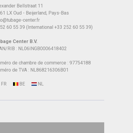
exander Bellstraat 11
61 LX Oud - Beijerland, Pays-Bas
fo@tubage-center.fr
52 60 55 39
(International
+33 252 60 55 39)
bage Center B.V.
AN/RIB : NL06INGB0006418402
méro de chambre de commerce : 97754188
méro de TVA : NL868216306B01