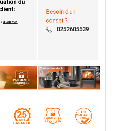
uation du
client:
Besoin d'un
conseil?
0252605539