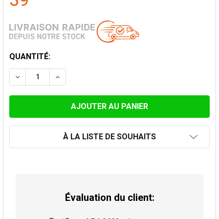
39
STOCK
QUANTITÉ:
ACTUEL:
DIMINUER LA QUANTITÉ DE COUDE 90° EMAILLÉ NOIR 
AUGMENTER LA QUANTITÉ DE COUDE 90° EM
À LA LISTE DE SOUHAITS
Évaluation du client: