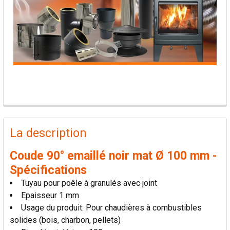
PRODUITS
FRÉQUEMMENT
La description
ACHETÉS
ENSEMBLE:
Coude 90° emaillé noir mat Ø 100 mm -
Spécifications
TOUT
Tuyau pour poêle à granulés avec joint
SÉLECTIONNER
Epaisseur 1 mm
Usage du produit: Pour chaudières à combustibles
AJOUTER
solides (bois, charbon, pellets)
LA
SÉLECTION