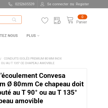
ou
0252605539
Se connecter
Register
0
Panier
TEZ NOUS
PLUS
CONDUITS ISOLÉS PREMIUM 80 MM INOX
 OU AU T 135° CE CHAPEAU AMOVIBLE
d'écoulement Convesa
m Ø 80mm Ce chapeau doit
outé au T 90° ou au T 135°
peau amovible