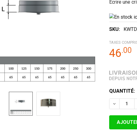
Écrire une cr
SKU:
KWTD
TAXES COMPRI
.
00
46
STOCK
QUANTITÉ:
ACTUEL:
DIMINUER 