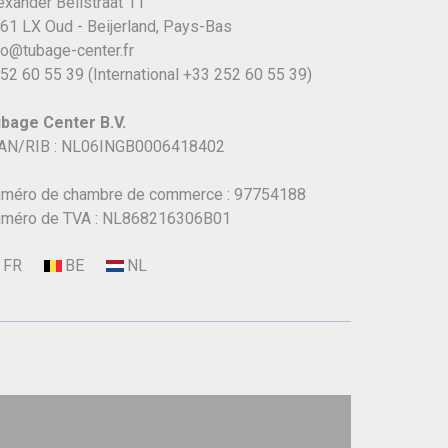
exander Bellstraat 11
61 LX Oud - Beijerland, Pays-Bas
fo@tubage-center.fr
52 60 55 39
(International
+33 252 60 55 39)
bage Center B.V.
AN/RIB : NL06INGB0006418402
méro de chambre de commerce : 97754188
méro de TVA : NL868216306B01