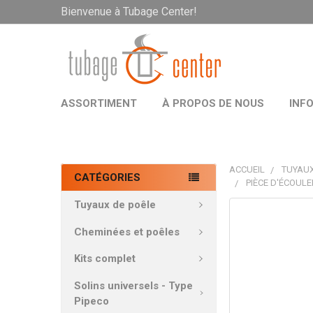
Bienvenue à Tubage Center!
ASSORTIMENT
À PROPOS DE NOUS
INF
ACCUEIL
TUYAUX
CATÉGORIES
PIÈCE D'ÉCOUL
Tuyaux de poêle
PRODUITS
FRÉQUEMMEN
Cheminées et poêles
ACHETÉS
ENSEMBLE:
Kits complet
Solins universels - Type
TOUT
Pipeco
SÉLECTIONNE