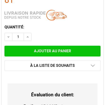
81
STOCK
QUANTITÉ:
ACTUEL:
DIMINUER LA QUANTITÉ DE ELÈMENT 50 CM CONVESA
AUGMENTER LA QUANTITÉ DE ELÈMENT 50 
À LA LISTE DE SOUHAITS
Évaluation du client: