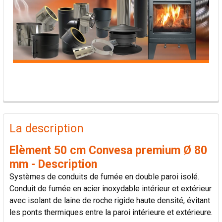
PRODUITS
FRÉQUEMMENT
La description
ACHETÉS
ENSEMBLE:
Elèment 50 cm Convesa premium Ø 80
mm - Description
TOUT
Systèmes de conduits de fumée en double paroi isolé.
SÉLECTIONNER
Conduit de fumée en acier inoxydable intérieur et extérieur
avec isolant de laine de roche rigide haute densité, évitant
AJOUTER
les ponts thermiques entre la paroi intérieure et extérieure.
LA
SÉLECTION