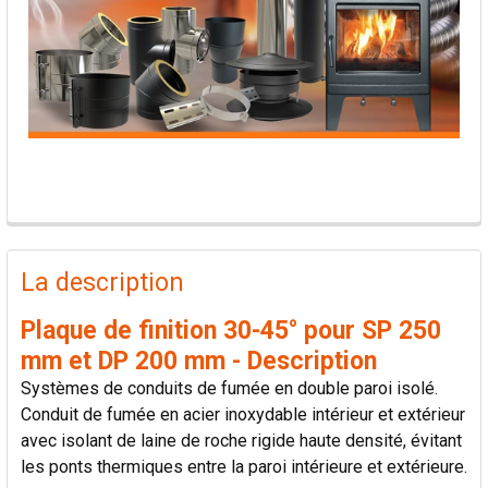
PRODUITS
FRÉQUEMMENT
La description
ACHETÉS
ENSEMBLE:
Plaque de finition 30-45° pour SP 250
mm et DP 200 mm - Description
TOUT
Systèmes de conduits de fumée en double paroi isolé.
SÉLECTIONNER
Conduit de fumée en acier inoxydable intérieur et extérieur
avec isolant de laine de roche rigide haute densité, évitant
AJOUTER
les ponts thermiques entre la paroi intérieure et extérieure.
LA
SÉLECTION