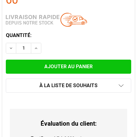
60
STOCK
QUANTITÉ:
ACTUEL:
DIMINUER LA QUANTITÉ DE PLAQUE DE FINITION 30-45
AUGMENTER LA QUANTITÉ DE PLAQUE DE FI
À LA LISTE DE SOUHAITS
Évaluation du client: