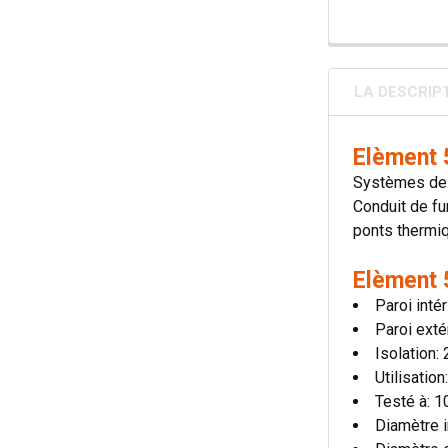
LA DESCRIP
Elèment 
Systèmes de 
Conduit de fu
ponts thermiqu
Elèment 
Paroi inté
Paroi exté
Isolation
Utilisatio
Testé à: 
Diamètre i