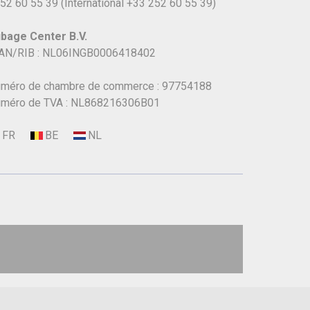
52 60 55 39
(International
+33 252 60 55 39)
bage Center B.V.
AN/RIB : NL06INGB0006418402
méro de chambre de commerce : 97754188
méro de TVA : NL868216306B01