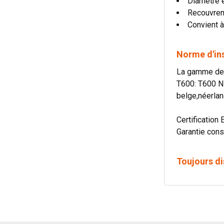
Diamètre 
Recouvre
Convient à
Norme d'in
La gamme de c
T600: T600 N
belge,néerlan
Certification 
Garantie cons
Toujours di