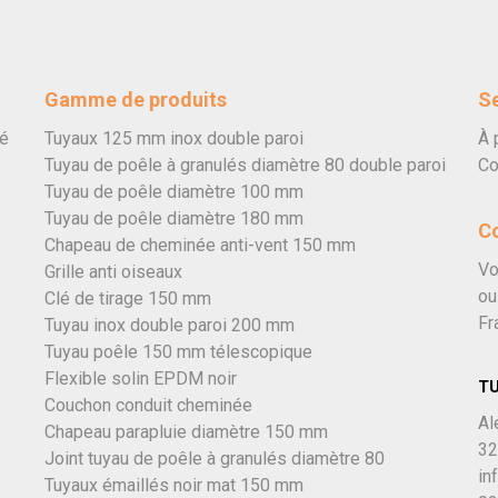
Gamme de produits
Se
vé
Tuyaux 125 mm inox double paroi
À 
Tuyau de poêle à granulés diamètre 80 double paroi
Co
Tuyau de poêle diamètre 100 mm
Tuyau de poêle diamètre 180 mm
C
Chapeau de cheminée anti-vent 150 mm
Vo
Grille anti oiseaux
ou
Clé de tirage 150 mm
Fr
Tuyau inox double paroi 200 mm
Tuyau poêle 150 mm télescopique
Flexible solin EPDM noir
T
Couchon conduit cheminée
Al
Chapeau parapluie diamètre 150 mm
32
Joint tuyau de poêle à granulés diamètre 80
in
Tuyaux émaillés noir mat 150 mm