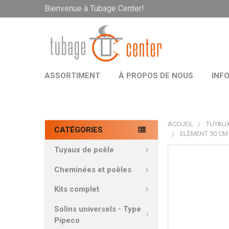
Bienvenue à Tubage Center!
ASSORTIMENT
À PROPOS DE NOUS
INF
ACCUEIL
TUYAUX
CATÉGORIES
ELÈMENT 50 CM
Tuyaux de poêle
PRODUITS
FRÉQUEMMEN
Cheminées et poêles
ACHETÉS
ENSEMBLE:
Kits complet
Solins universels - Type
TOUT
Pipeco
SÉLECTIONNE