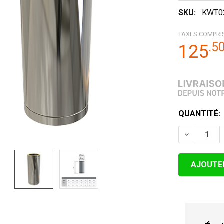
SKU:
KWT0
TAXES COMPRI
.
5
125
STOCK
QUANTITÉ:
ACTUEL:
DIMINUER 