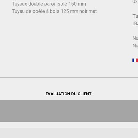
02
Tuyaux double paroi isolé 150 mm
Tuyau de poêle à bois 125 mm noir mat
Tu
IB
Nu
Nu
ÉVALUATION DU CLIENT: