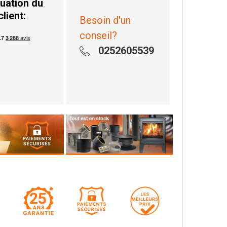
uation du
client:
Besoin d'un
conseil?
0252605539