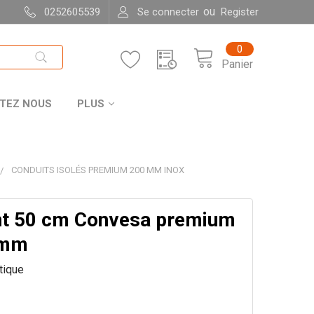
ou
0252605539
Se connecter
Register
0
Panier
TEZ NOUS
PLUS
CONDUITS ISOLÉS PREMIUM 200 MM INOX
t 50 cm Convesa premium
 mm
itique