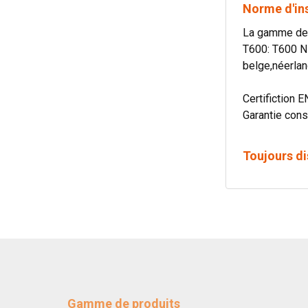
Norme d'in
La gamme de c
T600: T600 N
belge,néerlan
Certifiction E
Garantie cons
Toujours di
Gamme de produits