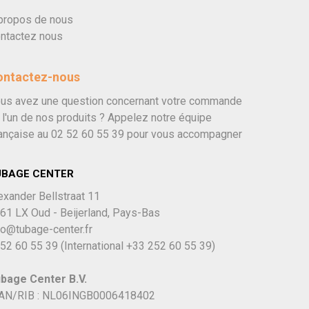
propos de nous
ntactez nous
ontactez-nous
us avez une question concernant votre commande
 l'un de nos produits ? Appelez notre équipe
ançaise au
02 52 60 55 39
pour vous accompagner
UBAGE CENTER
exander Bellstraat 11
61 LX Oud - Beijerland, Pays-Bas
fo@tubage-center.fr
52 60 55 39
(International
+33 252 60 55 39)
bage Center B.V.
AN/RIB : NL06INGB0006418402