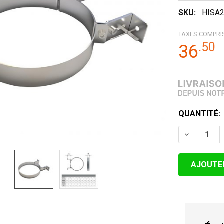
SKU:
HISA
TAXES COMPRI
.
50
36
STOCK
QUANTITÉ:
ACTUEL:
DIMINUER