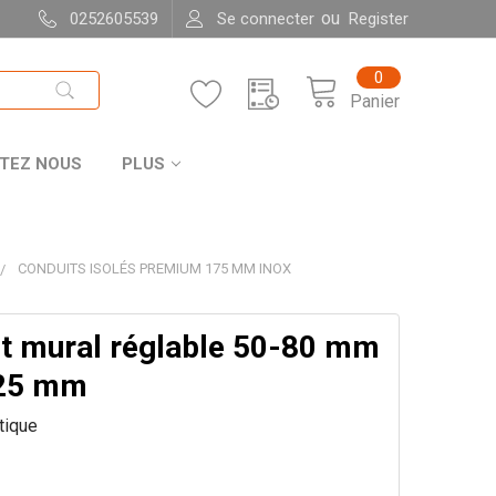
ou
0252605539
Se connecter
Register
0
Panier
TEZ NOUS
PLUS
CONDUITS ISOLÉS PREMIUM 175 MM INOX
t mural réglable 50-80 mm
225 mm
itique