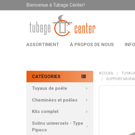
Bienvenue à Tubage Center!
ASSORTIMENT
À PROPOS DE NOUS
INF
ACCUEIL
TUYAUX
CATÉGORIES
SUPPORT MURAL
Tuyaux de poêle
PRODUITS
FRÉQUEMMEN
Cheminées et poêles
ACHETÉS
ENSEMBLE:
Kits complet
Solins universels - Type
TOUT
Pipeco
SÉLECTIONNE