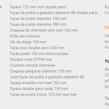
vé
Tuyaux 125 mm inox double paroi
À 
Tuyau de poêle à granulés diamètre 80 double paroi
Co
Tuyau de poêle diamètre 100 mm
Tuyau de poêle diamètre 180 mm
C
Chapeau de cheminée anti-vent 150 mm
Vo
Grille anti oiseaux
ou
Clé de tirage 150 mm
Fr
Tuyau inox double paroi 200 mm
Tuyau poêle 150 mm télescopique
Flexible solin EPDM noir
T
Couchon conduit cheminée
Al
Chapeau parapluie diamètre 150 mm
32
Joint tuyau de poêle à granulés diamètre 80
in
Tuyaux émaillés noir mat 150 mm
02
Tuyaux double paroi isolé 150 mm
Tuyau de poêle à bois 125 mm noir mat
Tu
IB