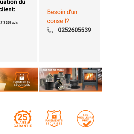
uation du
client:
Besoin d'un
conseil?
0252605539