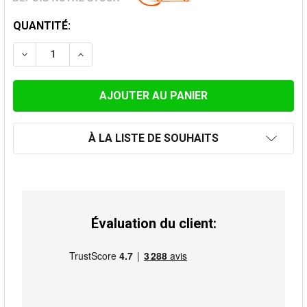
STOCK
QUANTITÉ:
ACTUEL:
DIMINUER LA QUANTITÉ DE SUPPORT MURAL 50-90 MM
AUGMENTER LA QUANTITÉ DE SUPPORT MUR
À LA LISTE DE SOUHAITS
Évaluation du client: