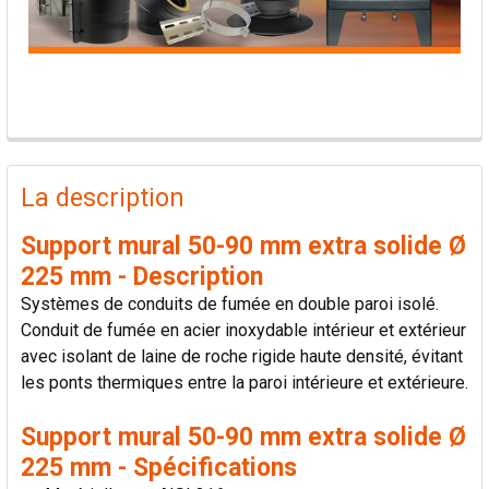
PRODUITS
FRÉQUEMMENT
La description
ACHETÉS
ENSEMBLE:
Support mural 50-90 mm extra solide Ø
225 mm - Description
TOUT
Systèmes de conduits de fumée en double paroi isolé.
SÉLECTIONNER
Conduit de fumée en acier inoxydable intérieur et extérieur
avec isolant de laine de roche rigide haute densité, évitant
AJOUTER
les ponts thermiques entre la paroi intérieure et extérieure.
LA
SÉLECTION
AU PANIER
Support mural 50-90 mm extra solide Ø
225 mm - Spécifications