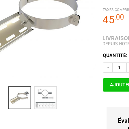
TAXES COMPRI
.
00
45
STOCK
QUANTITÉ:
ACTUEL:
DIMINUER 
Éval