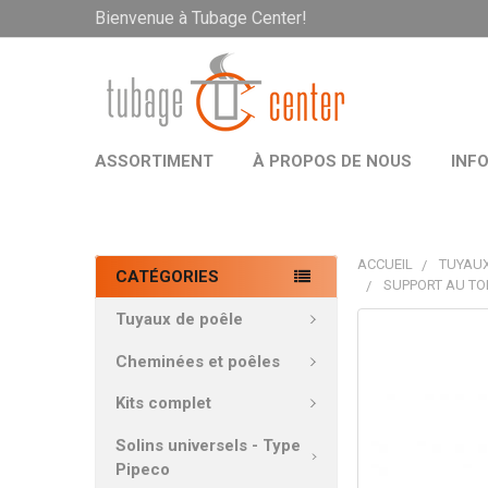
Bienvenue à Tubage Center!
ASSORTIMENT
À PROPOS DE NOUS
INF
ACCUEIL
TUYAUX
CATÉGORIES
SUPPORT AU TO
Tuyaux de poêle
PRODUITS
FRÉQUEMMEN
Cheminées et poêles
ACHETÉS
ENSEMBLE:
Kits complet
Solins universels - Type
TOUT
Pipeco
SÉLECTIONNE