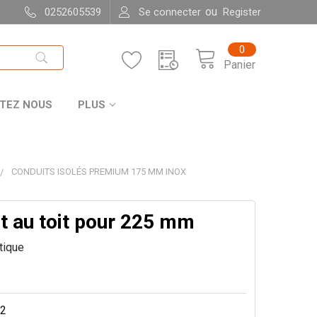
ou
0252605539
Se connecter
Register
0
Panier
TEZ NOUS
PLUS
CONDUITS ISOLÉS PREMIUM 175 MM INOX
t au toit pour 225 mm
itique
2