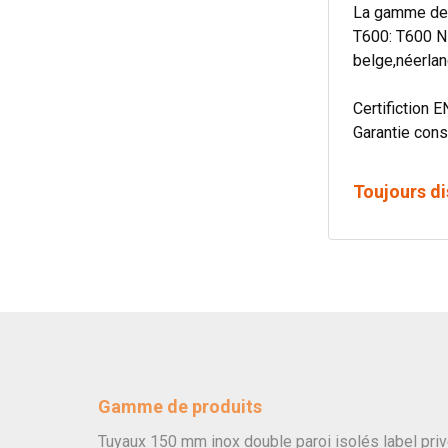
La gamme de c
T600: T600 N
belge,néerlan
Certifiction E
Garantie cons
Toujours di
Gamme de produits
Tuyaux 150 mm inox double paroi isolés label pri