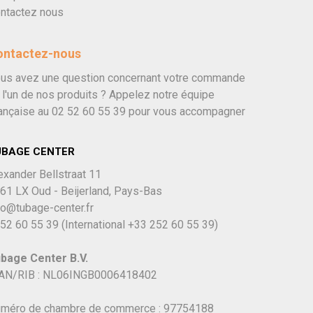
ntactez nous
ontactez-nous
us avez une question concernant votre commande
 l'un de nos produits ? Appelez notre équipe
ançaise au
02 52 60 55 39
pour vous accompagner
UBAGE CENTER
exander Bellstraat 11
61 LX Oud - Beijerland, Pays-Bas
fo@tubage-center.fr
52 60 55 39
(International
+33 252 60 55 39)
bage Center B.V.
AN/RIB : NL06INGB0006418402
méro de chambre de commerce : 97754188