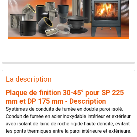
PRODUITS
FRÉQUEMMENT
La description
ACHETÉS
ENSEMBLE:
Plaque de finition 30-45° pour SP 225
mm et DP 175 mm - Description
TOUT
Systèmes de conduits de fumée en double paroi isolé.
SÉLECTIONNER
Conduit de fumée en acier inoxydable intérieur et extérieur
avec isolant de laine de roche rigide haute densité, évitant
AJOUTER
les ponts thermiques entre la paroi intérieure et extérieure.
LA
SÉLECTION