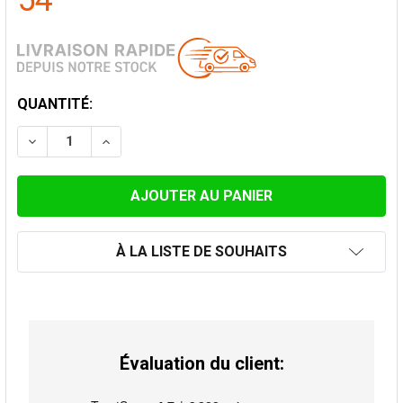
54
STOCK
QUANTITÉ:
ACTUEL:
DIMINUER LA QUANTITÉ DE PLAQUE DE FINITION 30-45
AUGMENTER LA QUANTITÉ DE PLAQUE DE FI
À LA LISTE DE SOUHAITS
Évaluation du client: