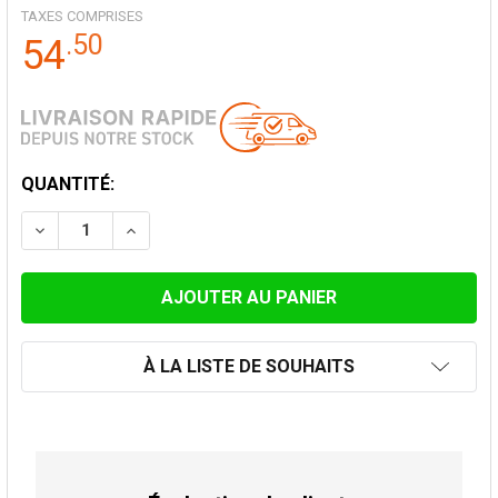
TAXES COMPRISES
.
50
54
STOCK
QUANTITÉ:
ACTUEL:
DIMINUER LA QUANTITÉ DE PIÈCE D'ÉCOULEMENT CON
AUGMENTER LA QUANTITÉ DE PIÈCE D'ÉCOU
À LA LISTE DE SOUHAITS