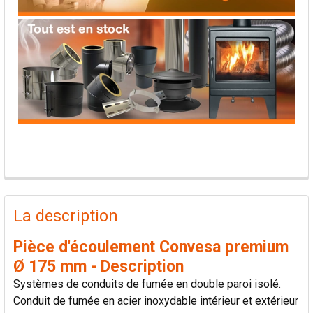
PRODUITS
FRÉQUEMMENT
La description
ACHETÉS
ENSEMBLE:
Pièce d'écoulement Convesa premium
Ø 175 mm - Description
TOUT
Systèmes de conduits de fumée en double paroi isolé.
SÉLECTIONNER
Conduit de fumée en acier inoxydable intérieur et extérieur