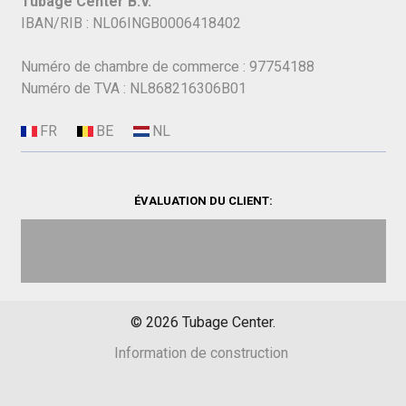
Tubage Center B.V.
IBAN/RIB : NL06INGB0006418402
Numéro de chambre de commerce : 97754188
Numéro de TVA : NL868216306B01
ÉVALUATION DU CLIENT:
©
2026
Tubage Center.
Information de construction