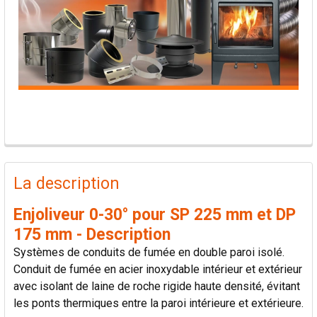
PRODUITS
FRÉQUEMMENT
La description
ACHETÉS
ENSEMBLE:
Enjoliveur 0-30° pour SP 225 mm et DP
175 mm - Description
TOUT
Systèmes de conduits de fumée en double paroi isolé.
SÉLECTIONNER
Conduit de fumée en acier inoxydable intérieur et extérieur
avec isolant de laine de roche rigide haute densité, évitant
AJOUTER
les ponts thermiques entre la paroi intérieure et extérieure.
LA
SÉLECTION