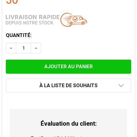
30
STOCK
QUANTITÉ:
ACTUEL:
DIMINUER LA QUANTITÉ DE ENJOLIVEUR 0-30° POUR 2
AUGMENTER LA QUANTITÉ DE ENJOLIVEUR 0
À LA LISTE DE SOUHAITS
Évaluation du client: