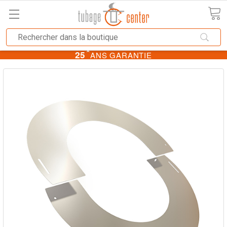
★
25
ANS GARANTIE