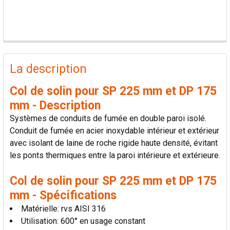
PRODUITS
FRÉQUEMMENT
La description
ACHETÉS
ENSEMBLE:
Col de solin pour SP 225 mm et DP 175
mm - Description
TOUT
Systèmes de conduits de fumée en double paroi isolé.
SÉLECTIONNER
Conduit de fumée en acier inoxydable intérieur et extérieur
avec isolant de laine de roche rigide haute densité, évitant
AJOUTER
les ponts thermiques entre la paroi intérieure et extérieure.
LA
SÉLECTION
AU PANIER
Col de solin pour SP 225 mm et DP 175
mm - Spécifications
Matérielle: rvs AISI 316
Utilisation: 600° en usage constant