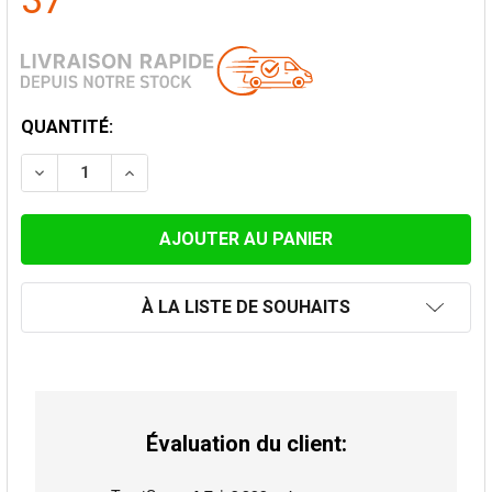
37
STOCK
QUANTITÉ:
ACTUEL:
DIMINUER LA QUANTITÉ DE COL DE SOLIN POUR 225 M
AUGMENTER LA QUANTITÉ DE COL DE SOLI
À LA LISTE DE SOUHAITS
Évaluation du client: