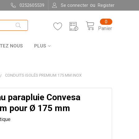
ou
0252605539
Se connecter
Register
0
Panier
TEZ NOUS
PLUS
CONDUITS ISOLÉS PREMIUM 175 MM INOX
u parapluie Convesa
m pour Ø 175 mm
itique