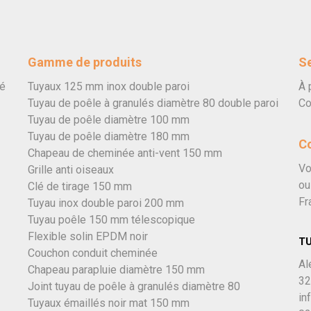
Gamme de produits
Se
vé
Tuyaux 125 mm inox double paroi
À 
Tuyau de poêle à granulés diamètre 80 double paroi
Co
Tuyau de poêle diamètre 100 mm
Tuyau de poêle diamètre 180 mm
C
Chapeau de cheminée anti-vent 150 mm
Vo
Grille anti oiseaux
ou
Clé de tirage 150 mm
Fr
Tuyau inox double paroi 200 mm
Tuyau poêle 150 mm télescopique
Flexible solin EPDM noir
T
Couchon conduit cheminée
Al
Chapeau parapluie diamètre 150 mm
32
Joint tuyau de poêle à granulés diamètre 80
in
Tuyaux émaillés noir mat 150 mm