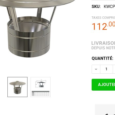
SKU:
KWCP
TAXES COMPRI
.
0
112
STOCK
QUANTITÉ:
ACTUEL:
DIMINUER