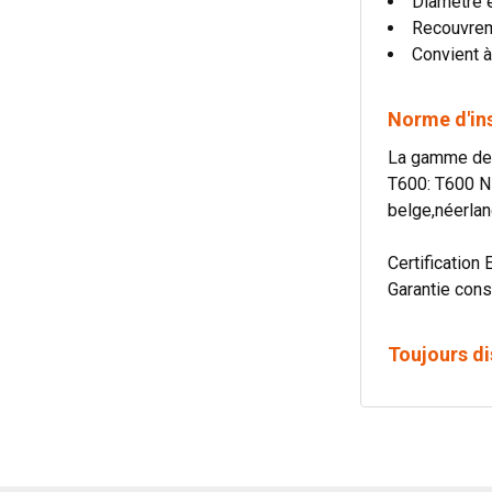
Diamètre 
Recouvre
Convient à
Norme d'in
La gamme de c
T600: T600 N
belge,néerlan
Certification 
Garantie cons
Toujours di