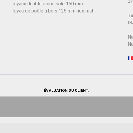
02
Tuyaux double paroi isolé 150 mm
Tuyau de poêle à bois 125 mm noir mat
Tu
IB
Nu
Nu
ÉVALUATION DU CLIENT: