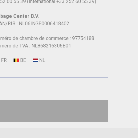
52 60 55 39
(International
+33 252 60 55 39)
bage Center B.V.
AN/RIB : NL06INGB0006418402
méro de chambre de commerce : 97754188
méro de TVA : NL868216306B01