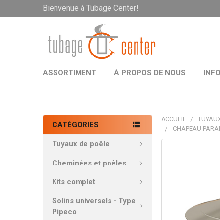
Bienvenue à Tubage Center!
ASSORTIMENT
À PROPOS DE NOUS
INF
ACCUEIL
TUYAUX
CATÉGORIES
CHAPEAU PARAP
Tuyaux de poêle
PRODUITS
FRÉQUEMMEN
Cheminées et poêles
ACHETÉS
ENSEMBLE:
Kits complet
Solins universels - Type
TOUT
Pipeco
SÉLECTIONNE