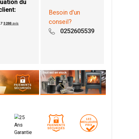
uation du
client:
Besoin d'un
conseil?
0252605539