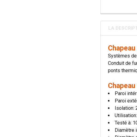
LA DESCRIP
Chapeau 
Systèmes de 
Conduit de fu
ponts thermiqu
Chapeau 
Paroi inté
Paroi exté
Isolation
Utilisatio
Testé à: 
Diamètre i