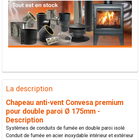
PRODUITS
FRÉQUEMMENT
La description
ACHETÉS
ENSEMBLE:
Chapeau anti-vent Convesa premium
pour double paroi Ø 175mm -
TOUT
Description
SÉLECTIONNER
Systèmes de conduits de fumée en double paroi isolé.
Conduit de fumée en acier inoxydable intérieur et extérieur
AJOUTER