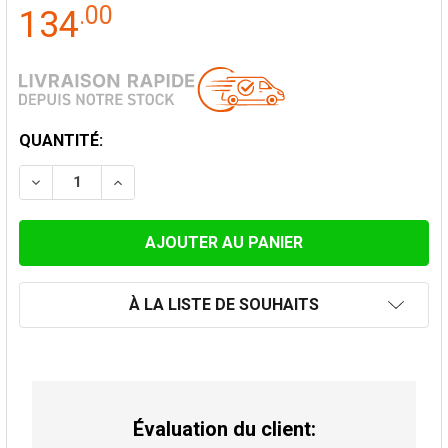
.
00
134
STOCK
QUANTITÉ:
ACTUEL:
DIMINUER LA QUANTITÉ DE CHAPEAU ANTI-VENT CON
AUGMENTER LA QUANTITÉ DE CHAPEAU AN
À LA LISTE DE SOUHAITS
Évaluation du client: