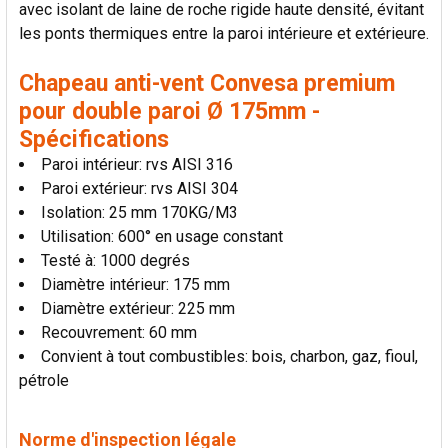
avec isolant de laine de roche rigide haute densité, évitant
LA
SÉLECTION
les ponts thermiques entre la paroi intérieure et extérieure.
AU PANIER
Chapeau anti-vent Convesa premium
pour double paroi Ø 175mm -
Spécifications
Paroi intérieur: rvs AISI 316
Paroi extérieur: rvs AISI 304
Isolation: 25 mm 170KG/M3
Utilisation: 600° en usage constant
Testé à: 1000 degrés
Diamètre intérieur: 175 mm
Diamètre extérieur: 225 mm
Recouvrement: 60 mm
Convient à tout combustibles: bois, charbon, gaz, fioul,
pétrole
Norme d'inspection légale