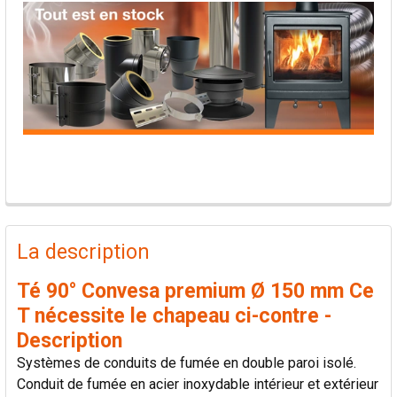
PRODUITS
FRÉQUEMMENT
La description
ACHETÉS
ENSEMBLE:
Té 90° Convesa premium Ø 150 mm Ce
T nécessite le chapeau ci-contre -
TOUT
Description
SÉLECTIONNER
Systèmes de conduits de fumée en double paroi isolé.
Conduit de fumée en acier inoxydable intérieur et extérieur
AJOUTER