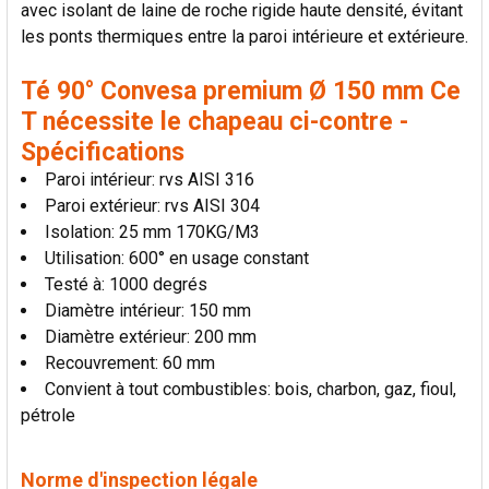
avec isolant de laine de roche rigide haute densité, évitant
LA
SÉLECTION
les ponts thermiques entre la paroi intérieure et extérieure.
AU PANIER
Té 90° Convesa premium Ø 150 mm Ce
T nécessite le chapeau ci-contre -
Spécifications
Paroi intérieur: rvs AISI 316
Paroi extérieur: rvs AISI 304
Isolation: 25 mm 170KG/M3
Utilisation: 600° en usage constant
Testé à: 1000 degrés
Diamètre intérieur: 150 mm
Diamètre extérieur: 200 mm
Recouvrement: 60 mm
Convient à tout combustibles: bois, charbon, gaz, fioul,
pétrole
Norme d'inspection légale