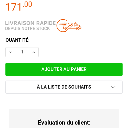
.
00
171
STOCK
QUANTITÉ:
ACTUEL:
DIMINUER LA QUANTITÉ DE TÉ 90 ° CONVESA PREMIUM
AUGMENTER LA QUANTITÉ DE TÉ 90 ° CONV
À LA LISTE DE SOUHAITS
Évaluation du client: