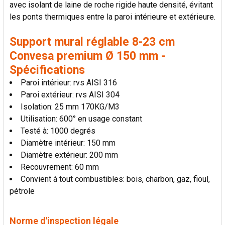
avec isolant de laine de roche rigide haute densité, évitant
LA
SÉLECTION
les ponts thermiques entre la paroi intérieure et extérieure.
AU PANIER
Support mural réglable 8-23 cm
Convesa premium Ø 150 mm -
Spécifications
Paroi intérieur: rvs AISI 316
Paroi extérieur: rvs AISI 304
Isolation: 25 mm 170KG/M3
Utilisation: 600° en usage constant
Testé à: 1000 degrés
Diamètre intérieur: 150 mm
Diamètre extérieur: 200 mm
Recouvrement: 60 mm
Convient à tout combustibles: bois, charbon, gaz, fioul,
pétrole
Norme d'inspection légale