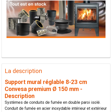
PRODUITS
FRÉQUEMMENT
La description
ACHETÉS
ENSEMBLE:
Support mural réglable 8-23 cm
Convesa premium Ø 150 mm -
TOUT
Description
SÉLECTIONNER
Systèmes de conduits de fumée en double paroi isolé.
Conduit de fumée en acier inoxydable intérieur et extérieur
AJOUTER