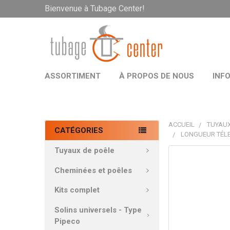
Bienvenue à Tubage Center!
ASSORTIMENT
À PROPOS DE NOUS
INF
ACCUEIL
TUYAUX
CATÉGORIES
LONGUEUR TÉLE
Tuyaux de poêle
PRODUITS
FRÉQUEMMEN
Cheminées et poêles
ACHETÉS
ENSEMBLE:
Kits complet
Solins universels - Type
TOUT
Pipeco
SÉLECTIONNE