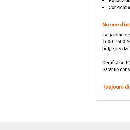
Recouvre
Convient à
Norme d'in
La gamme de c
T600: T600 N
belge,néerlan
Certifiction E
Garantie cons
Toujours di