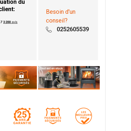
uation du
client:
Besoin d'un
conseil?
0252605539