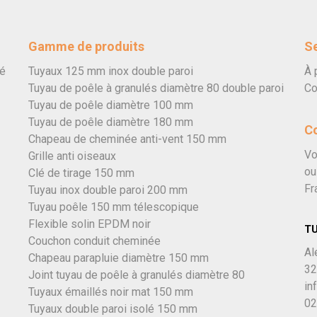
Gamme de produits
Se
vé
Tuyaux 125 mm inox double paroi
À 
Tuyau de poêle à granulés diamètre 80 double paroi
Co
Tuyau de poêle diamètre 100 mm
Tuyau de poêle diamètre 180 mm
C
Chapeau de cheminée anti-vent 150 mm
Vo
Grille anti oiseaux
ou
Clé de tirage 150 mm
Fr
Tuyau inox double paroi 200 mm
Tuyau poêle 150 mm télescopique
Flexible solin EPDM noir
T
Couchon conduit cheminée
Al
Chapeau parapluie diamètre 150 mm
32
Joint tuyau de poêle à granulés diamètre 80
in
Tuyaux émaillés noir mat 150 mm
02
Tuyaux double paroi isolé 150 mm