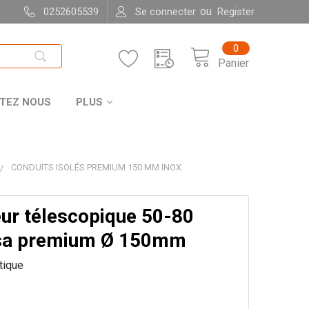
ou
0252605539
Se connecter
Register
0
Panier
TEZ NOUS
PLUS
CONDUITS ISOLÉS PREMIUM 150 MM INOX
ur télescopique 50-80
sa premium Ø 150mm
itique