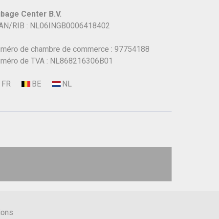
bage Center B.V.
AN/RIB : NL06INGB0006418402
méro de chambre de commerce : 97754188
méro de TVA : NL868216306B01
ions