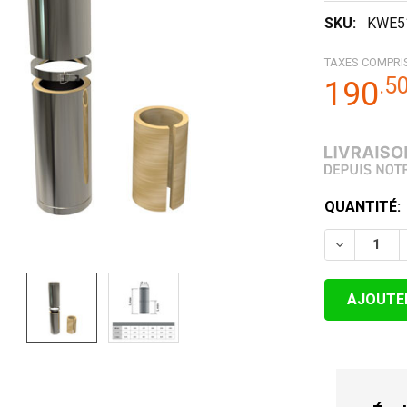
SKU:
KWE5
TAXES COMPRI
.
5
190
STOCK
QUANTITÉ:
ACTUEL:
DIMINUER