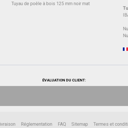
Tuyau de poêle à bois 125 mm noir mat
Tu
IB
Nu
Nu
ÉVALUATION DU CLIENT:
ivraison
Réglementation
FAQ
Sitemap
Termes et condit