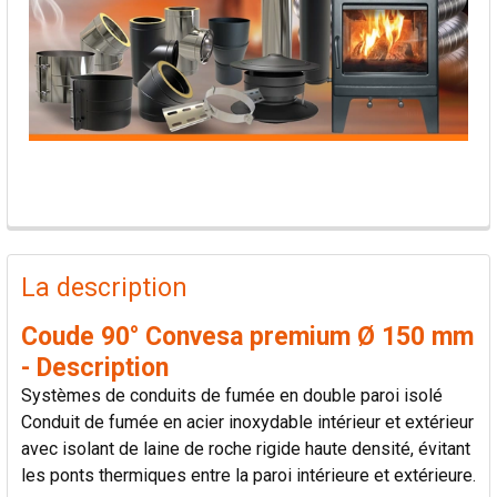
PRODUITS
FRÉQUEMMENT
La description
ACHETÉS
ENSEMBLE:
Coude 90° Convesa premium Ø 150 mm
- Description
TOUT
Systèmes de conduits de fumée en double paroi isolé
SÉLECTIONNER
Conduit de fumée en acier inoxydable intérieur et extérieur
avec isolant de laine de roche rigide haute densité, évitant
AJOUTER
les ponts thermiques entre la paroi intérieure et extérieure.
LA
SÉLECTION