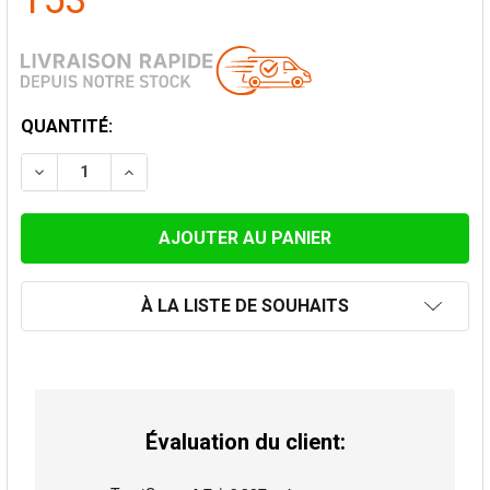
153
STOCK
QUANTITÉ:
ACTUEL:
DIMINUER LA QUANTITÉ DE COUDE 90° CONVESA PREM
AUGMENTER LA QUANTITÉ DE COUDE 90° C
À LA LISTE DE SOUHAITS
Évaluation du client: