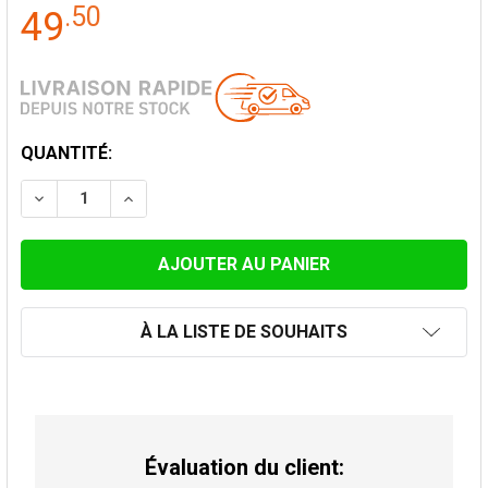
.
50
49
STOCK
QUANTITÉ:
ACTUEL:
DIMINUER LA QUANTITÉ DE ADAPTATEUR SIMPLE-DOU
AUGMENTER LA QUANTITÉ DE ADAPTATEUR
À LA LISTE DE SOUHAITS
Évaluation du client: