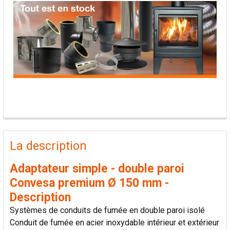
PRODUITS
FRÉQUEMMENT
La description
ACHETÉS
ENSEMBLE:
Adaptateur simple - double paroi
Convesa premium Ø 150 mm -
TOUT
Description
SÉLECTIONNER
Systèmes de conduits de fumée en double paroi isolé
Conduit de fumée en acier inoxydable intérieur et extérieur
AJOUTER