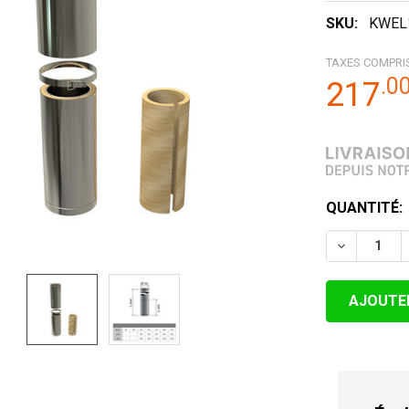
SKU:
KWEL
TAXES COMPRI
.
0
217
STOCK
QUANTITÉ:
ACTUEL:
DIMINUER