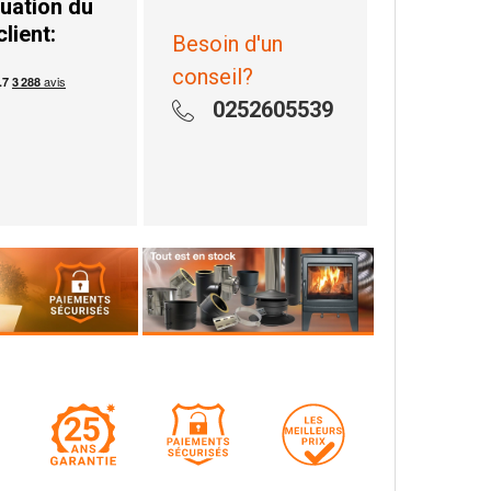
uation du
client:
Besoin d'un
conseil?
0252605539