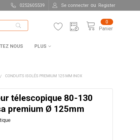
ou
0252605539
Se connecter
Register
0
Panier
TEZ NOUS
PLUS
CONDUITS ISOLÉS PREMIUM 125 MM INOX
ur télescopique 80-130
sa premium Ø 125mm
itique