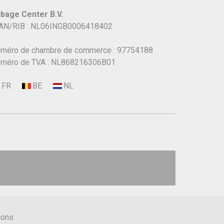
bage Center B.V.
AN/RIB : NL06INGB0006418402
méro de chambre de commerce : 97754188
méro de TVA : NL868216306B01
ions