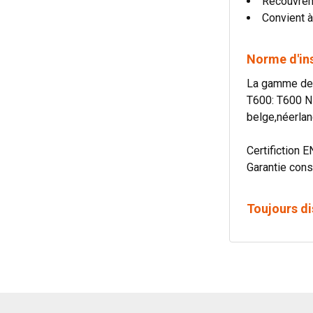
Recouvre
Convient à
Norme d'in
La gamme de c
T600: T600 N
belge,néerlan
Certifiction E
Garantie cons
Toujours di