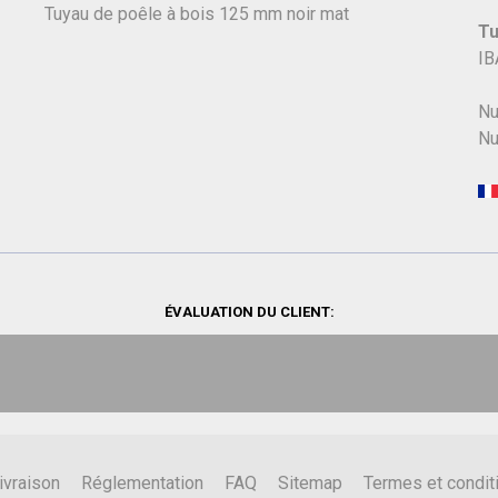
Tuyau de poêle à bois 125 mm noir mat
Tu
IB
Nu
Nu
ÉVALUATION DU CLIENT:
ivraison
Réglementation
FAQ
Sitemap
Termes et condit