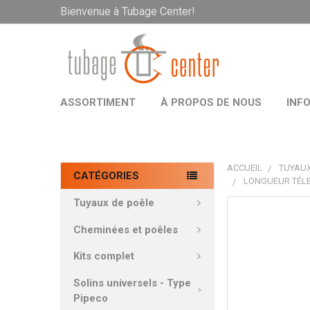
Bienvenue à Tubage Center!
ASSORTIMENT
À PROPOS DE NOUS
INF
ACCUEIL
TUYAUX
CATÉGORIES
LONGUEUR TÉLE
Tuyaux de poêle
PRODUITS
FRÉQUEMMEN
Cheminées et poêles
ACHETÉS
ENSEMBLE:
Kits complet
Solins universels - Type
TOUT
Pipeco
SÉLECTIONNE