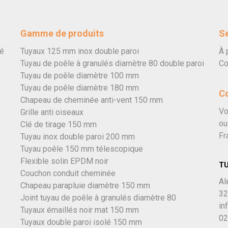
Gamme de produits
Se
vé
Tuyaux 125 mm inox double paroi
À 
Tuyau de poêle à granulés diamètre 80 double paroi
Co
Tuyau de poêle diamètre 100 mm
Tuyau de poêle diamètre 180 mm
C
Chapeau de cheminée anti-vent 150 mm
Vo
Grille anti oiseaux
ou
Clé de tirage 150 mm
Fr
Tuyau inox double paroi 200 mm
Tuyau poêle 150 mm télescopique
Flexible solin EPDM noir
T
Couchon conduit cheminée
Al
Chapeau parapluie diamètre 150 mm
32
Joint tuyau de poêle à granulés diamètre 80
in
Tuyaux émaillés noir mat 150 mm
02
Tuyaux double paroi isolé 150 mm