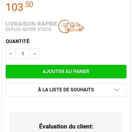
.
50
103
STOCK
QUANTITÉ:
ACTUEL:
DIMINUER LA QUANTITÉ DE CHAPEAU ANTI-VENT POU
AUGMENTER LA QUANTITÉ DE CHAPEAU AN
À LA LISTE DE SOUHAITS
Évaluation du client: