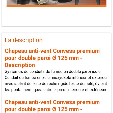
PRODUITS
FRÉQUEMMENT
La description
ACHETÉS
ENSEMBLE:
Chapeau anti-vent Convesa premium
pour double paroi Ø 125 mm -
TOUT
Description
SÉLECTIONNER
Systèmes de conduits de fumée en double paroi isolé.
Conduit de fumée en acier inoxydable intérieur et extérieur
AJOUTER
avec isolant de laine de roche rigide haute densité, évitant
LA
SÉLECTION
les ponts thermiques entre la paroi intérieure et extérieure.
AU PANIER
Chapeau anti-vent Convesa premium
pour double paroi Ø 125 mm -