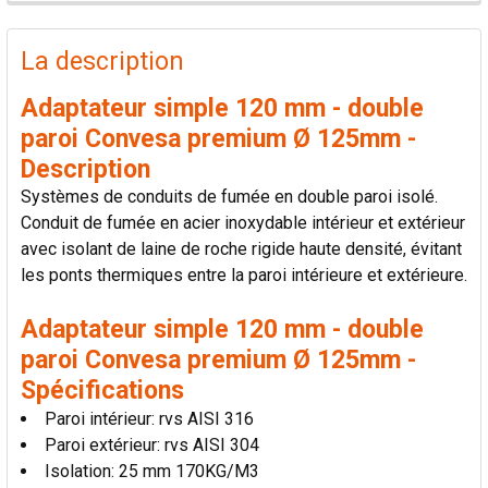
PRODUITS
FRÉQUEMMENT
La description
ACHETÉS
ENSEMBLE:
Adaptateur simple 120 mm - double
paroi Convesa premium Ø 125mm -
TOUT
Description
SÉLECTIONNER
Systèmes de conduits de fumée en double paroi isolé.
Conduit de fumée en acier inoxydable intérieur et extérieur
AJOUTER
avec isolant de laine de roche rigide haute densité, évitant
LA
SÉLECTION
les ponts thermiques entre la paroi intérieure et extérieure.
AU PANIER
Adaptateur simple 120 mm - double
paroi Convesa premium Ø 125mm -
Spécifications
Paroi intérieur: rvs AISI 316
Paroi extérieur: rvs AISI 304
Isolation: 25 mm 170KG/M3