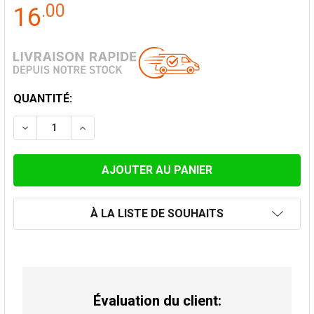
.
00
16
STOCK
QUANTITÉ:
ACTUEL:
DIMINUER LA QUANTITÉ DE JOINT SILICONE POUR COL
AUGMENTER LA QUANTITÉ DE JOINT SILICO
À LA LISTE DE SOUHAITS
Évaluation du client: