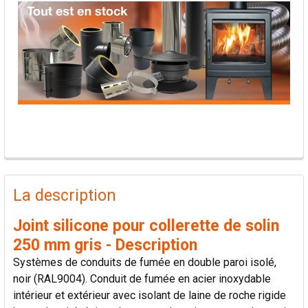
PRODUITS
FRÉQUEMMENT
La description
ACHETÉS
ENSEMBLE:
Joint silicone pour collerette de solin
250 mm gris - Description
TOUT
Systèmes de conduits de fumée en double paroi isolé,
SÉLECTIONNER
noir (RAL9004). Conduit de fumée en acier inoxydable
intérieur et extérieur avec isolant de laine de roche rigide
AJOUTER