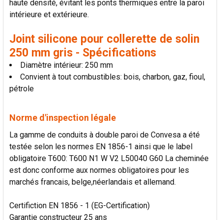
haute densité, évitant les ponts thermiques entre la paroi
LA
SÉLECTION
intérieure et extérieure.
AU PANIER
Joint silicone pour collerette de solin
250 mm gris - Spécifications
Diamètre intérieur: 250 mm
Convient à tout combustibles: bois, charbon, gaz, fioul,
pétrole
Norme d'inspection légale
La gamme de conduits à double paroi de Convesa a été
testée selon les normes EN 1856-1 ainsi que le label
obligatoire T600: T600 N1 W V2 L50040 G60 La cheminée
est donc conforme aux normes obligatoires pour les
marchés francais, belge,néerlandais et allemand.
Certifiction EN 1856 - 1 (EG-Certification)
Garantie constructeur 25 ans