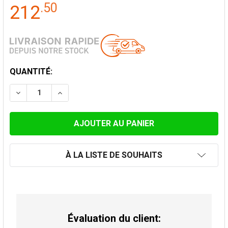
.
50
212
STOCK
QUANTITÉ:
ACTUEL:
DIMINUER LA QUANTITÉ DE SUPPORT MURAL CONVES
AUGMENTER LA QUANTITÉ DE SUPPORT MU
À LA LISTE DE SOUHAITS
Évaluation du client: