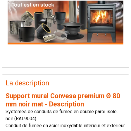
PRODUITS
FRÉQUEMMENT
La description
ACHETÉS
ENSEMBLE:
Support mural Convesa premium Ø 80
mm noir mat - Description
TOUT
Systèmes de conduits de fumée en double paroi isolé,
SÉLECTIONNER
noir (RAL9004).
Conduit de fumée en acier inoxydable intérieur et extérieur
AJOUTER