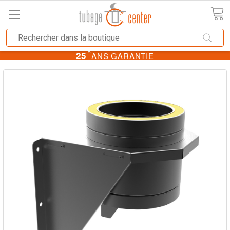
★
25
ANS GARANTIE