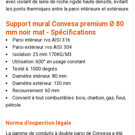
avec isolant de laine de roche rigide haute densité, évitant
LA
SÉLECTION
les ponts thermiques entre la paroi intérieure et extérieure.
AU PANIER
Support mural Convesa premium Ø 80
mm noir mat - Spécifications
Paroi intérieur: rvs AISI 316
Paroi extérieur: rvs AISI 304
Isolation: 25 mm 170KG/M3
Utilisation: 600° en usage constant
Testé à: 1000 degrés
Diamètre intérieur: 80 mm
Diamètre extérieur: 130 mm
Recouvrement: 60 mm
Convient à tout combustibles: bois, charbon, gaz, fioul,
pétrole
Norme d'inspection légale
La gamme de conduits à double paroi de Convesa a été