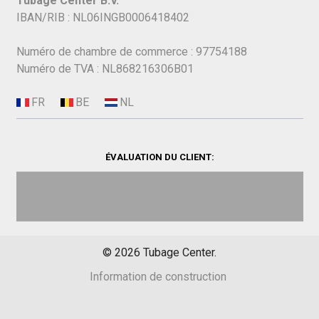
Tubage Center B.V.
IBAN/RIB : NL06INGB0006418402
Numéro de chambre de commerce : 97754188
Numéro de TVA : NL868216306B01
ÉVALUATION DU CLIENT:
©
2026
Tubage Center.
Information de construction