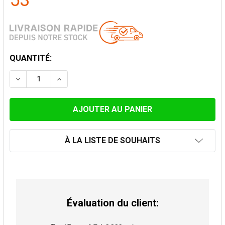
53
STOCK
QUANTITÉ:
ACTUEL:
DIMINUER LA QUANTITÉ DE SUPPORT MURAL 0-120 MM
AUGMENTER LA QUANTITÉ DE SUPPORT MUR
À LA LISTE DE SOUHAITS
Évaluation du client: