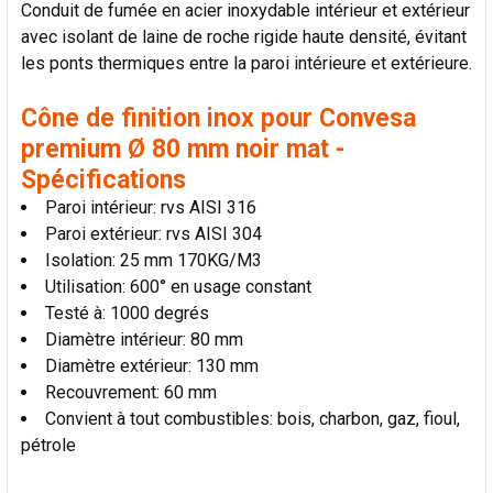
Conduit de fumée en acier inoxydable intérieur et extérieur
LA
SÉLECTION
avec isolant de laine de roche rigide haute densité, évitant
AU PANIER
les ponts thermiques entre la paroi intérieure et extérieure.
Cône de finition inox pour Convesa
premium Ø 80 mm noir mat -
Spécifications
Paroi intérieur: rvs AISI 316
Paroi extérieur: rvs AISI 304
Isolation: 25 mm 170KG/M3
Utilisation: 600° en usage constant
Testé à: 1000 degrés
Diamètre intérieur: 80 mm
Diamètre extérieur: 130 mm
Recouvrement: 60 mm
Convient à tout combustibles: bois, charbon, gaz, fioul,
pétrole