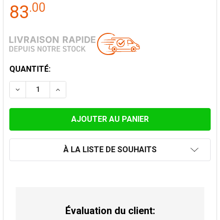
.
00
83
STOCK
QUANTITÉ:
ACTUEL:
DIMINUER LA QUANTITÉ DE CÔNE DE FINITION INOX 
AUGMENTER LA QUANTITÉ DE CÔNE DE FIN
À LA LISTE DE SOUHAITS
Évaluation du client: