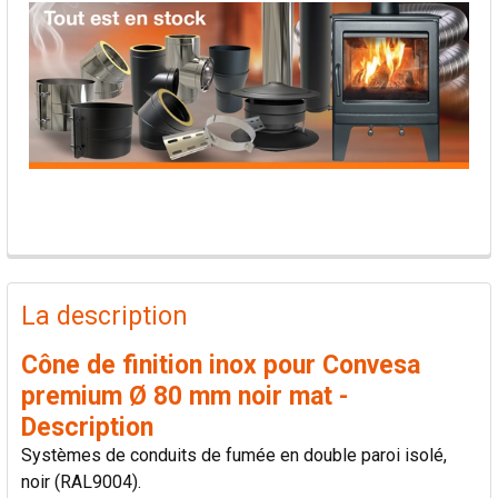
PRODUITS
FRÉQUEMMENT
La description
ACHETÉS
ENSEMBLE:
Cône de finition inox pour Convesa
premium Ø 80 mm noir mat -
TOUT
Description
SÉLECTIONNER
Systèmes de conduits de fumée en double paroi isolé,
noir (RAL9004).
AJOUTER