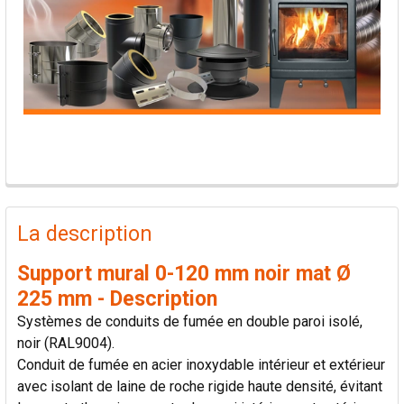
PRODUITS
FRÉQUEMMENT
La description
ACHETÉS
ENSEMBLE:
Support mural 0-120 mm noir mat Ø
225 mm - Description
TOUT
Systèmes de conduits de fumée en double paroi isolé,
SÉLECTIONNER
noir (RAL9004).
Conduit de fumée en acier inoxydable intérieur et extérieur
AJOUTER
avec isolant de laine de roche rigide haute densité, évitant
LA
SÉLECTION