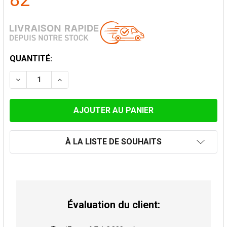
82
STOCK
QUANTITÉ:
ACTUEL:
DIMINUER LA QUANTITÉ DE SUPPORT MURAL 0-120 MM
AUGMENTER LA QUANTITÉ DE SUPPORT MUR
À LA LISTE DE SOUHAITS
Évaluation du client: